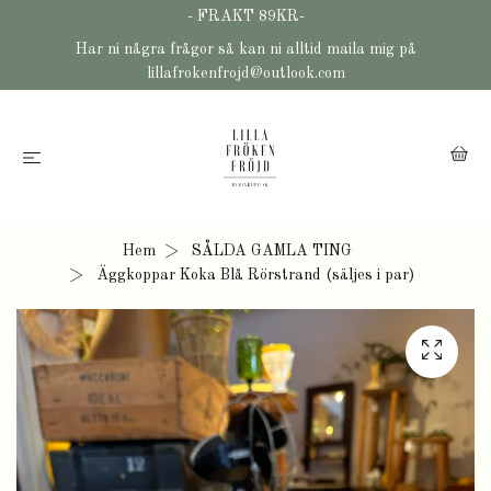
- FRAKT 89KR-
Har ni några frågor så kan ni alltid maila mig på
lillafrokenfrojd@outlook.com
Hem
SÅLDA GAMLA TING
Äggkoppar Koka Blå Rörstrand (säljes i par)