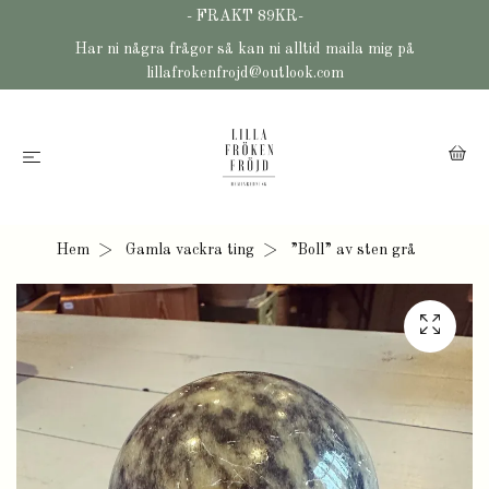
- FRAKT 89KR-
Har ni några frågor så kan ni alltid maila mig på
lillafrokenfrojd@outlook.com
Hem
Gamla vackra ting
”Boll” av sten grå