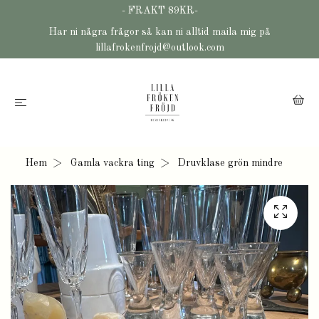
- FRAKT 89KR-
Har ni några frågor så kan ni alltid maila mig på
lillafrokenfrojd@outlook.com
Hem
Gamla vackra ting
Druvklase grön mindre