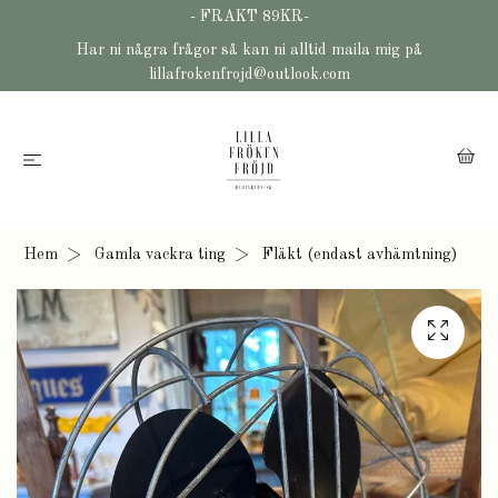
- FRAKT 89KR-
Har ni några frågor så kan ni alltid maila mig på
lillafrokenfrojd@outlook.com
Hem
Gamla vackra ting
Fläkt (endast avhämtning)