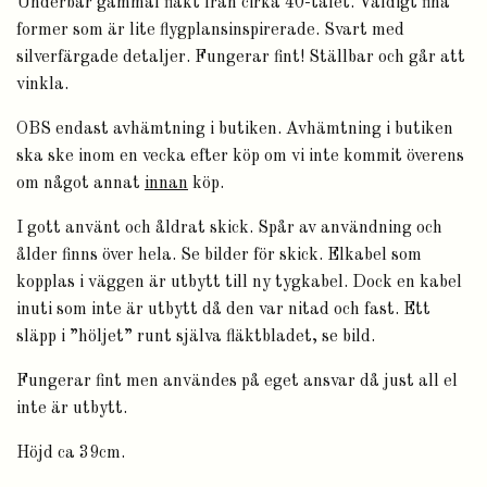
Underbar gammal fläkt från cirka 40-talet. Väldigt fina
former som är lite flygplansinspirerade. Svart med
silverfärgade detaljer. Fungerar fint! Ställbar och går att
vinkla.
OBS endast avhämtning i butiken. Avhämtning i butiken
ska ske inom en vecka efter köp om vi inte kommit överens
om något annat
innan
köp.
I gott använt och åldrat skick. Spår av användning och
ålder finns över hela. Se bilder för skick. Elkabel som
kopplas i väggen är utbytt till ny tygkabel. Dock en kabel
inuti som inte är utbytt då den var nitad och fast. Ett
släpp i ”höljet” runt själva fläktbladet, se bild.
Fungerar fint men användes på eget ansvar då just all el
inte är utbytt.
Höjd ca 39cm.