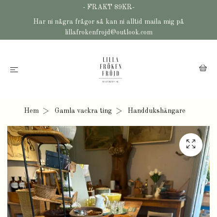
- FRAKT 89KR-
Har ni några frågor så kan ni alltid maila mig på
lillafrokenfrojd@outlook.com
Hem
Gamla vackra ting
Handdukshängare