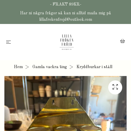
- FRAKT 89KR-
Har ni några frågor så kan ni alltid maila mig på
lillafrokenfrojd@outlook.com
Hem
Gamla vackra ting
Kryddburkar i ställ