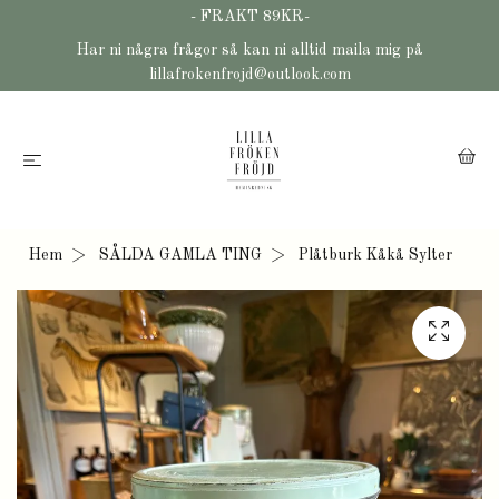
- FRAKT 89KR-
Har ni några frågor så kan ni alltid maila mig på
lillafrokenfrojd@outlook.com
Hem
SÅLDA GAMLA TING
Plåtburk Kåkå Sylter