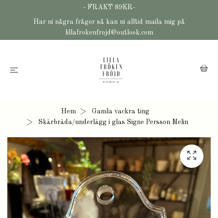
- FRAKT 89KR-
Har ni några frågor så kan ni alltid maila mig på
lillafrokenfrojd@outlook.com
Hem
Gamla vackra ting
Skärbräda/underlägg i glas Signe Persson Melin