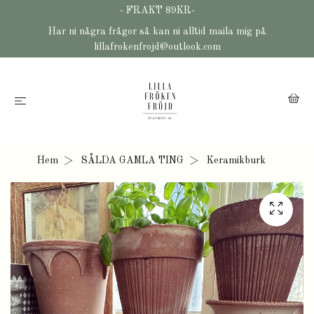
- FRAKT 89KR-
Har ni några frågor så kan ni alltid maila mig på
lillafrokenfrojd@outlook.com
Hem
SÅLDA GAMLA TING
Keramikburk