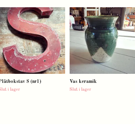
Plåtbokstav S (nr1)
Vas keramik
Slut i lager
Slut i lager