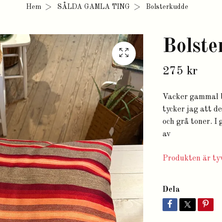
Hem
SÅLDA GAMLA TING
Bolsterkudde
Bolste
275 kr
Vacker gammal b
tycker jag att d
och grå toner. I 
av
Produkten är tyv
Dela