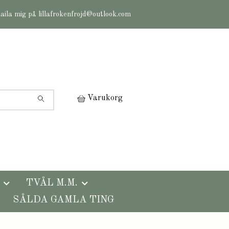
maila mig på
lillafrokenfrojd@outlook.com
Varukorg
TVÅL M.M.
SÅLDA GAMLA TING