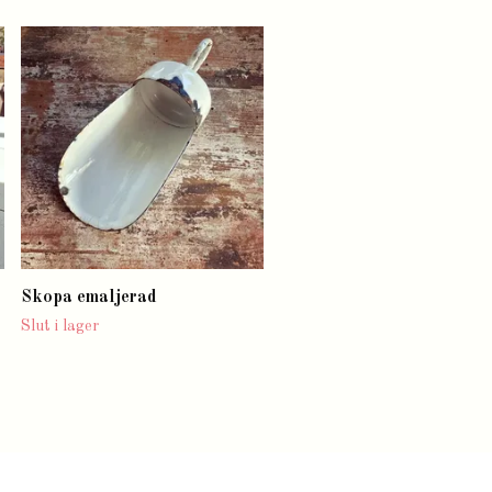
Bolsterkudde vit/blå
Slut i lager
Skopa emaljerad
Slut i lager