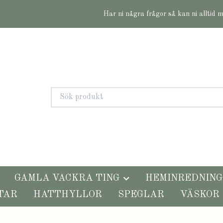
Har ni några frågor så kan ni alltid 
GAMLA VACKRA TING
HEMINREDNING
TAR
HATTHYLLOR
SPEGLAR
VÄSKOR