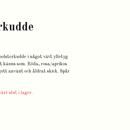
rkudde
olsterkudde i något vävt ylletyg
et känns som. Röda, rosa/aprikos
gott använt och åldrat skick. Spår
ärr slut i lager.