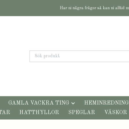
Har ni några frågor så kan ni alltid 
GAMLA VACKRA TING
HEMINREDNING
TAR
HATTHYLLOR
SPEGLAR
VÄSKOR