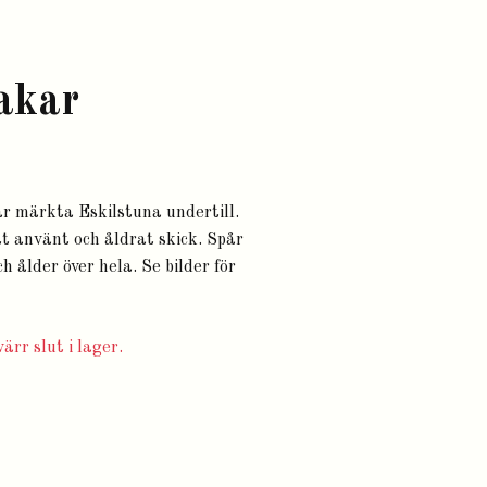
akar
r märkta Eskilstuna undertill.
ott använt och åldrat skick. Spår
 ålder över hela. Se bilder för
ärr slut i lager.