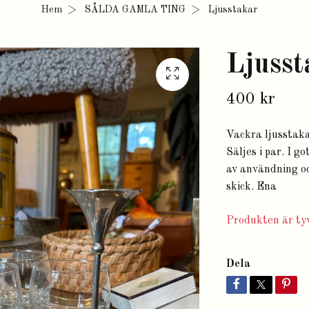
Hem
SÅLDA GAMLA TING
Ljusstakar
Ljusst
400 kr
Vackra ljusstaka
Säljes i par. I g
av användning och
skick. Ena
Produkten är tyv
Dela