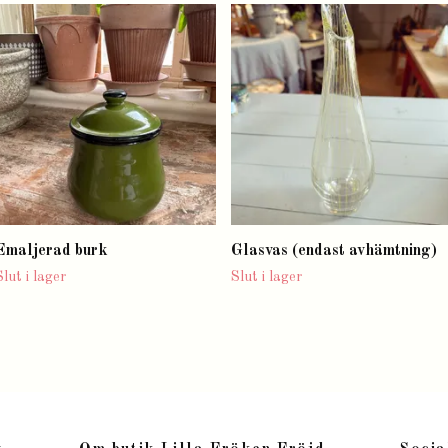
Emaljerad burk
Glasvas (endast avhämtning)
Slut i lager
Slut i lager