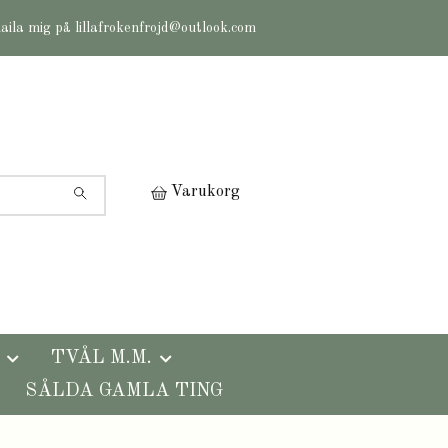
maila mig på
lillafrokenfrojd@outlook.com
Varukorg
TVÅL M.M.
SÅLDA GAMLA TING