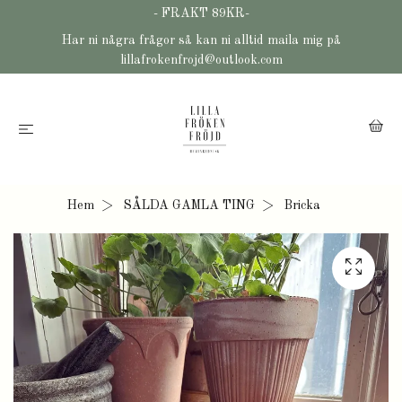
- FRAKT 89KR-
Har ni några frågor så kan ni alltid maila mig på
lillafrokenfrojd@outlook.com
Hem
SÅLDA GAMLA TING
Bricka