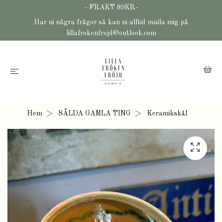
- FRAKT 89KR-
Har ni några frågor så kan ni alltid maila mig på
lillafrokenfrojd@outlook.com
Hem
SÅLDA GAMLA TING
Keramikskål