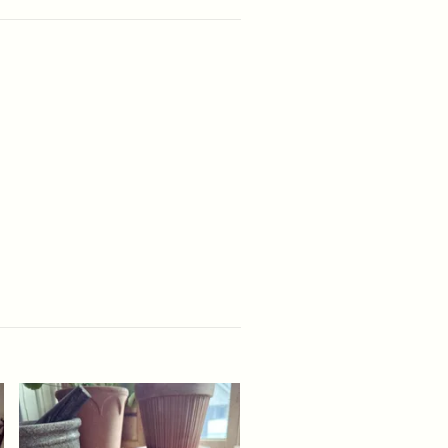
Krus vitt
Slut i lager