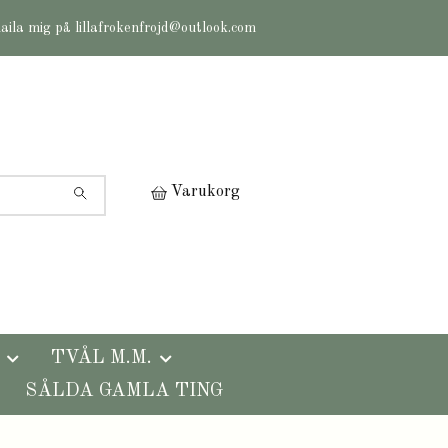
maila mig på
lillafrokenfrojd@outlook.com
Varukorg
TVÅL M.M.
SÅLDA GAMLA TING