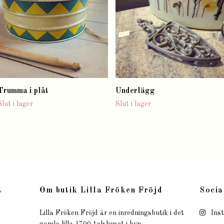
Trumma i plåt
Underlägg
Slut i lager
Slut i lager
t
Om butik Lilla Fröken Fröjd
Socia
Lilla Fröken Fröjd är en inredningsbutik i det
Ins
gamla lilla 1700-talshuset i byn