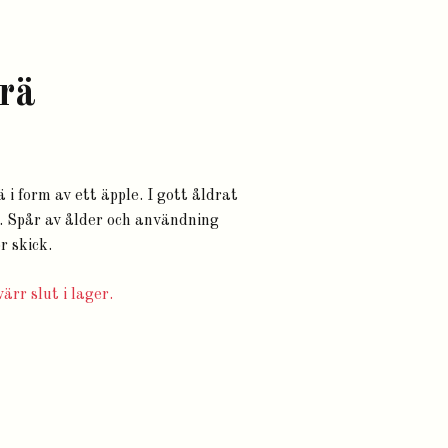
trä
ä i form av ett äpple. I gott åldrat
. Spår av ålder och användning
ör skick.
ärr slut i lager.