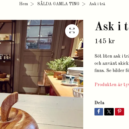
Hem
SÅLDA GAMLA TING
Ask i trä
Ask i 
145 kr
Söt liten ask i tr
och använt skick
finns. Se bilder f
Produkten är tyv
Dela