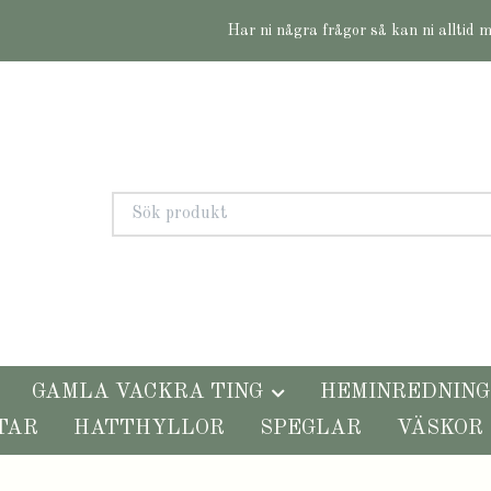
Har ni några frågor så kan ni alltid 
GAMLA VACKRA TING
HEMINREDNING
TAR
HATTHYLLOR
SPEGLAR
VÄSKOR