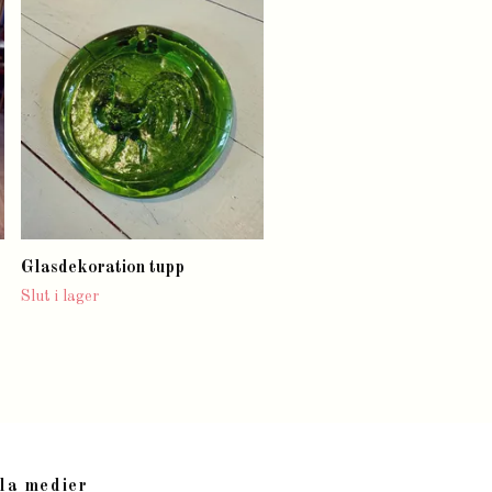
Trälåda med handtag
Slut i lager
Glasdekoration tupp
Slut i lager
la medier