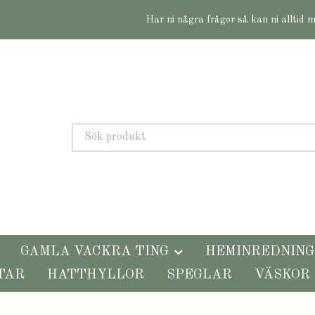
Har ni några frågor så kan ni alltid 
GAMLA VACKRA TING
HEMINREDNING
TAR
HATTHYLLOR
SPEGLAR
VÄSKOR