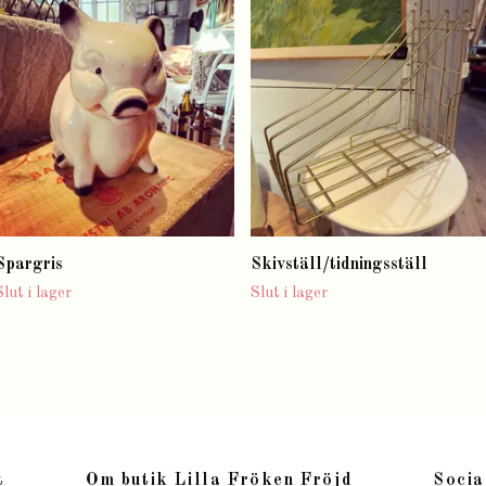
Spargris
Skivställ/tidningsställ
Slut i lager
Slut i lager
t
Om butik Lilla Fröken Fröjd
Socia