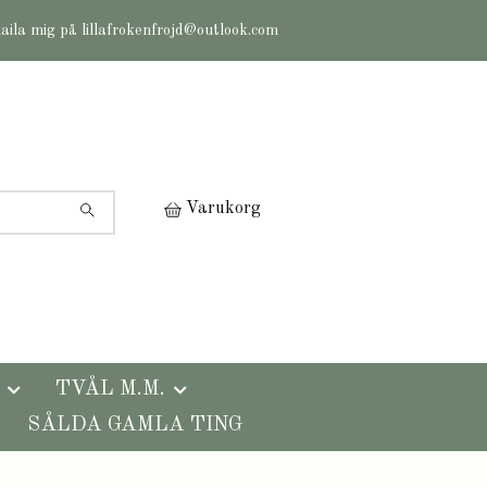
maila mig på
lillafrokenfrojd@outlook.com
Varukorg
TVÅL M.M.
SÅLDA GAMLA TING