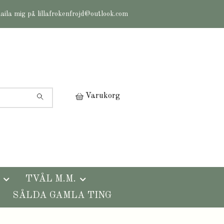
maila mig på
lillafrokenfrojd@outlook.com
Varukorg
TVÅL M.M.
SÅLDA GAMLA TING