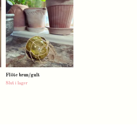
Tomte
Slut i lager
Flöte brun/gult
Slut i lager