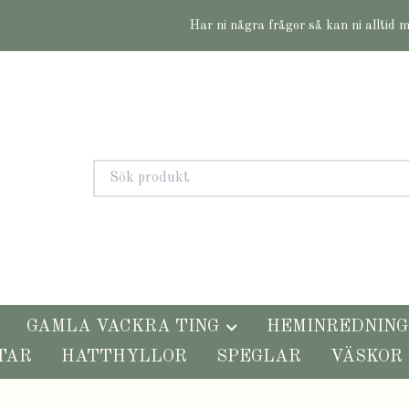
Har ni några frågor så kan ni alltid 
GAMLA VACKRA TING
HEMINREDNING
TAR
HATTHYLLOR
SPEGLAR
VÄSKOR