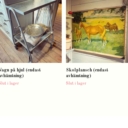
Vagn på hjul (endast
Skolplansch (endast
avhämtning)
avhämtning)
Slut i lager
Slut i lager