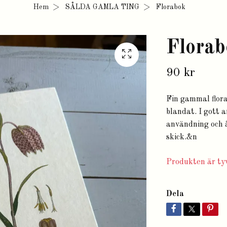
Hem
SÅLDA GAMLA TING
Florabok
Florab
90 kr
Fin gammal flora
blandat. I gott 
användning och ål
skick.&n
Produkten är tyv
Dela