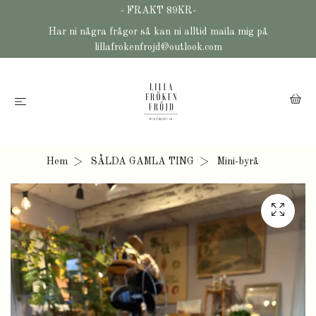
- FRAKT 89KR-
Har ni några frågor så kan ni alltid maila mig på
lillafrokenfrojd@outlook.com
Hem
SÅLDA GAMLA TING
Mini-byrå