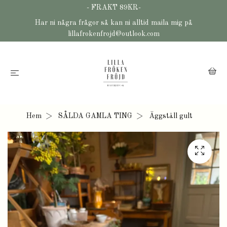
- FRAKT 89KR-
Har ni några frågor så kan ni alltid maila mig på
lillafrokenfrojd@outlook.com
Hem
SÅLDA GAMLA TING
Äggställ gult