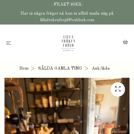
- FRAKT 89KR-
Har ni några frågor så kan ni alltid maila mig på
lillafrokenfrojd@outlook.com
Hem
SÅLDA GAMLA TING
Ask/låda