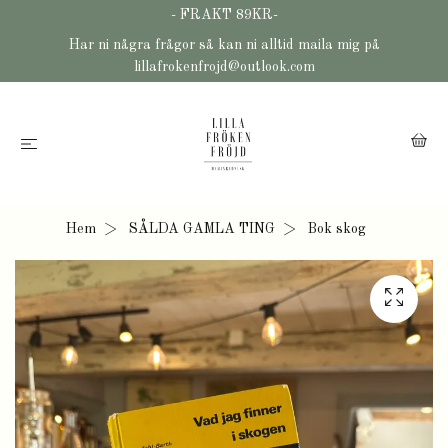
- FRAKT 89KR-
Har ni några frågor så kan ni alltid maila mig på
lillafrokenfrojd@outlook.com
Hem
SÅLDA GAMLA TING
Bok skog