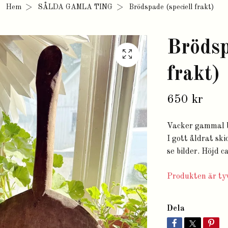
Hem
SÅLDA GAMLA TING
Brödspade (speciell frakt)
Brödsp
frakt)
650 kr
Vacker gammal br
I gott åldrat sk
se bilder. Höjd 
Produkten är tyv
Dela