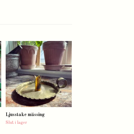
Visp med behållare
Slut i lager
Ljusstake mässing
Slut i lager