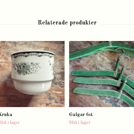
Kruka
Galgar 6st
Slut i lager
Slut i lager