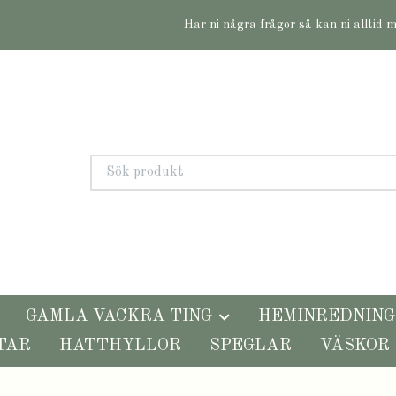
Har ni några frågor så kan ni alltid 
GAMLA VACKRA TING
HEMINREDNING
TAR
HATTHYLLOR
SPEGLAR
VÄSKOR