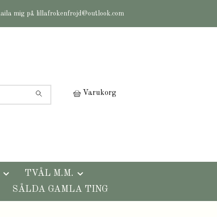
maila mig på
lillafrokenfrojd@outlook.com
Varukorg
TVÅL M.M.
SÅLDA GAMLA TING