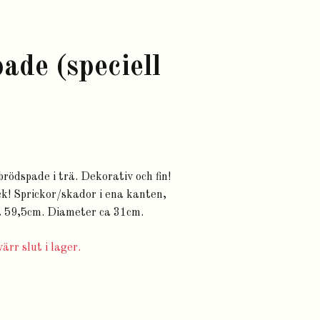
ade (speciell
ödspade i trä. Dekorativ och fin!
ick! Sprickor/skador i ena kanten,
ca 59,5cm. Diameter ca 31cm.
ärr slut i lager.