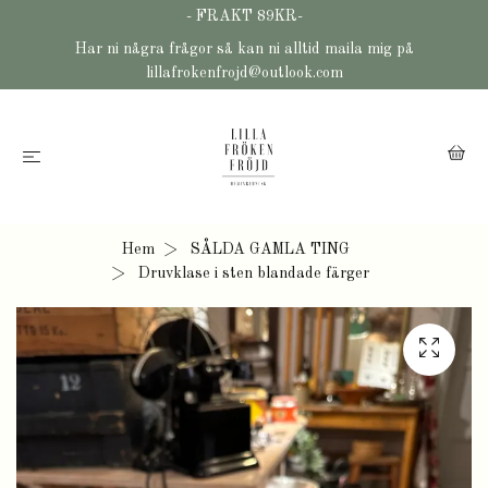
- FRAKT 89KR-
Har ni några frågor så kan ni alltid maila mig på
lillafrokenfrojd@outlook.com
Hem
SÅLDA GAMLA TING
Druvklase i sten blandade färger