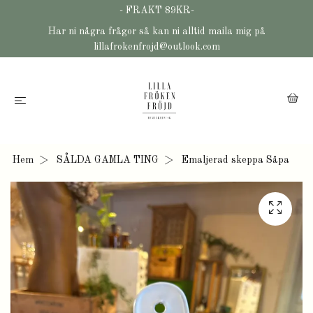
- FRAKT 89KR-
Har ni några frågor så kan ni alltid maila mig på
lillafrokenfrojd@outlook.com
Hem
SÅLDA GAMLA TING
Emaljerad skeppa Såpa