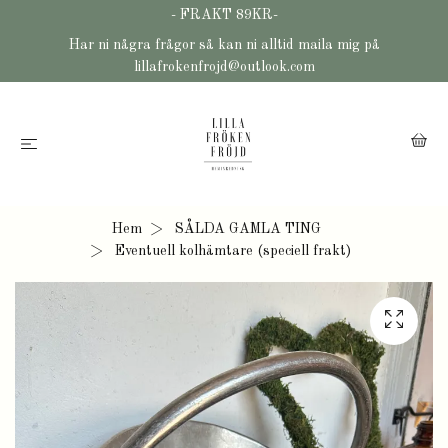
- FRAKT 89KR-
Har ni några frågor så kan ni alltid maila mig på
lillafrokenfrojd@outlook.com
Hem
SÅLDA GAMLA TING
Eventuell kolhämtare (speciell frakt)