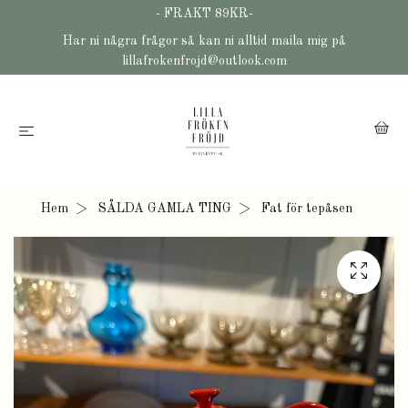
- FRAKT 89KR-
Har ni några frågor så kan ni alltid maila mig på
lillafrokenfrojd@outlook.com
Hem
SÅLDA GAMLA TING
Fat för tepåsen