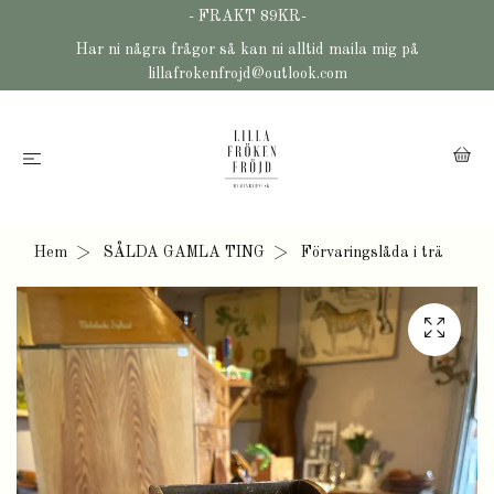
- FRAKT 89KR-
Har ni några frågor så kan ni alltid maila mig på
lillafrokenfrojd@outlook.com
Hem
SÅLDA GAMLA TING
Förvaringslåda i trä