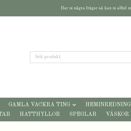
Har ni några frågor så kan ni alltid 
GAMLA VACKRA TING
HEMINREDNING
TAR
HATTHYLLOR
SPEGLAR
VÄSKOR