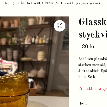
Hem
SÅLDA GAMLA TING
Glasskål (säljes styckvis)
Glassk
styckv
120 kr
Söt liten glasskå
stycken men sälj
åldrat skick. Sp
hela. Se b
Produkten är tyv
Dela