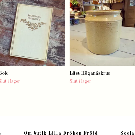
Bok
Litet Höganäskrus
Slut i lager
Slut i lager
t
Om butik Lilla Fröken Fröjd
Socia