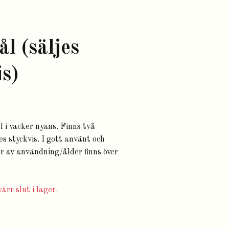
ål (säljes
is)
l i vacker nyans. Finns två
es styckvis. I gott använt och
år av användning/ålder finns över
ärr slut i lager.