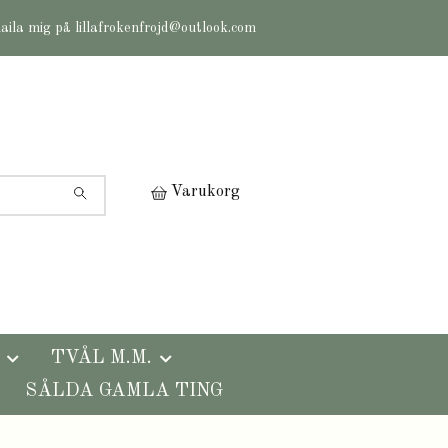
maila mig på
lillafrokenfrojd@outlook.com
Varukorg
TVÅL M.M.
SÅLDA GAMLA TING