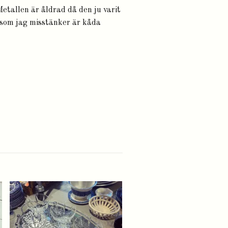
 Metallen är åldrad då den ju varit
r som jag misstänker är kåda
Plåtskrin/plåtburk
Slut i lager