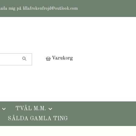
maila mig på
lillafrokenfrojd@outlook.com
Varukorg
TVÅL M.M.
SÅLDA GAMLA TING