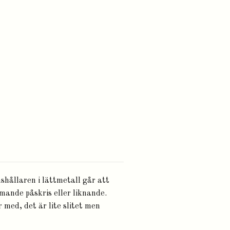
nshållaren i lättmetall går att
ommande påskris eller liknande.
 med, det är lite slitet men