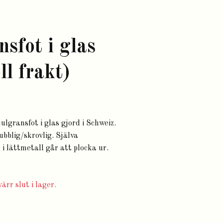
nsfot i glas
ll frakt)
ulgransfot i glas gjord i Schweiz.
ubblig/skrovlig. Själva
i lättmetall går att plocka ur.
ärr slut i lager.