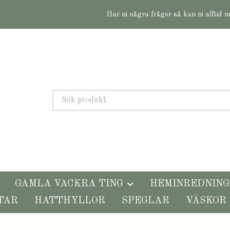
Har ni några frågor så kan ni alltid 
GAMLA VACKRA TING
HEMINREDNING
TAR
HATTHYLLOR
SPEGLAR
VÄSKOR