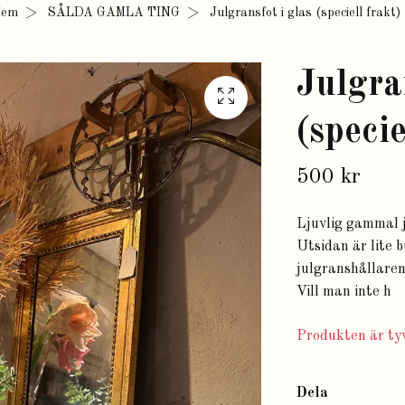
em
SÅLDA GAMLA TING
Julgransfot i glas (speciell frakt)
Julgra
(specie
500 kr
Ljuvlig gammal j
Utsidan är lite b
julgranshållaren 
Vill man inte h
Produkten är tyv
Dela