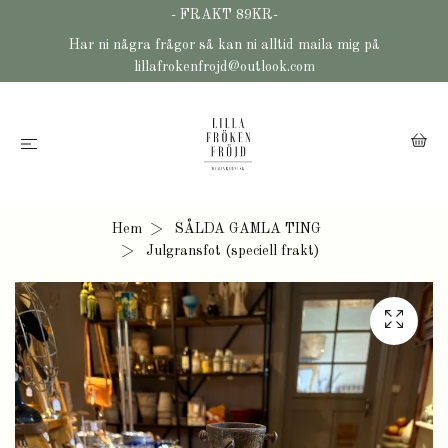
- FRAKT 89KR-
Har ni några frågor så kan ni alltid maila mig på
lillafrokenfrojd@outlook.com
Hem
SÅLDA GAMLA TING
Julgransfot (speciell frakt)