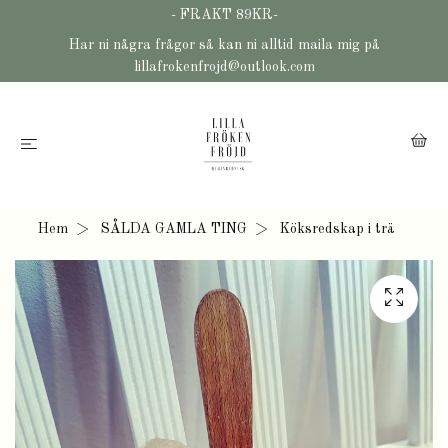
- FRAKT 89KR-
Har ni några frågor så kan ni alltid maila mig på
lillafrokenfrojd@outlook.com
Hem
SÅLDA GAMLA TING
Köksredskap i trä