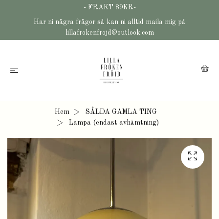
- FRAKT 89KR-
Har ni några frågor så kan ni alltid maila mig på
lillafrokenfrojd@outlook.com
Hem
SÅLDA GAMLA TING
Lampa (endast avhämtning)