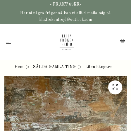
- FRAKT 89KR-
Har ni några frågor så kan ni alltid maila mig på
lillafrokenfrojd@outlook.com
Hem
SÅLDA GAMLA TING
Liten hängare