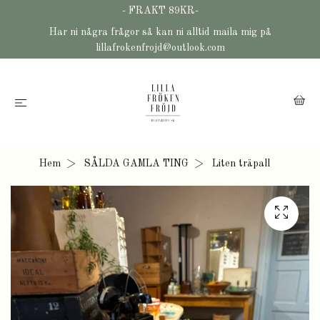
- FRAKT 89KR-
Har ni några frågor så kan ni alltid maila mig på
lillafrokenfrojd@outlook.com
Hem
SÅLDA GAMLA TING
Liten träpall