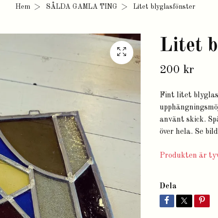
Hem
SÅLDA GAMLA TING
Litet blyglasfönster
Litet 
200 kr
Fint litet blygl
upphängningsmöjl
använt skick. Sp
över hela. Se bild
Produkten är tyv
Dela