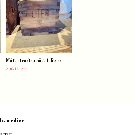
Slut i lager
Mått i trä/trämått 1 liters
Slut i lager
la medier
tagram