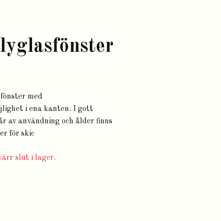
blyglasfönster
asfönster med
ighet i ena kanten. I gott
år av användning och ålder finns
er för skic
ärr slut i lager.