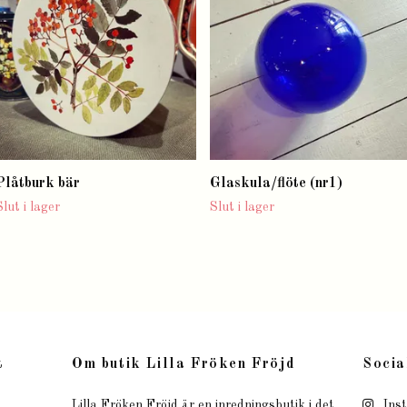
Plåtburk bär
Glaskula/flöte (nr1)
Slut i lager
Slut i lager
t
Om butik Lilla Fröken Fröjd
Socia
Lilla Fröken Fröjd är en inredningsbutik i det
Ins