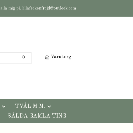
maila mig på
lillafrokenfrojd@outlook.com
Varukorg
TVÅL M.M.
SÅLDA GAMLA TING