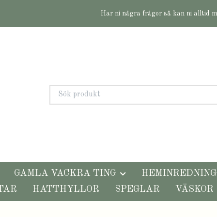
Har ni några frågor så kan ni alltid 
GAMLA VACKRA TING
HEMINREDNING
TAR
HATTHYLLOR
SPEGLAR
VÄSKOR