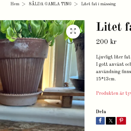
Hem
SÅLDA GAMLA TING
Litet fat i mässing
Litet 
200 kr
Ljuvligt liter fa
I gott använt oc
användning finns.
15*13cm.
Produkten är tyv
Dela