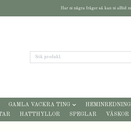
Har ni några frågor så kan ni alltid 
GAMLA VACKRA TING
HEMINREDNING
TAR
HATTHYLLOR
SPEGLAR
VÄSKOR