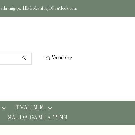
maila mig på
lillafrokenfrojd@outlook.com
Varukorg
TVÅL M.M.
SÅLDA GAMLA TING