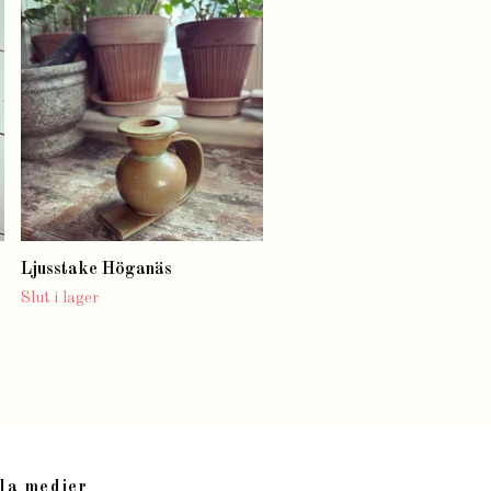
Dekoration växter
Slut i lager
Ljusstake Höganäs
Slut i lager
la medier