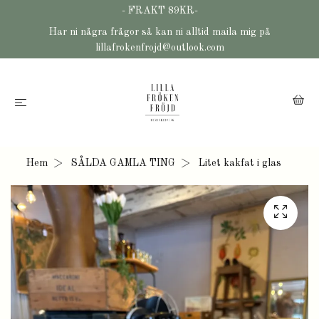
- FRAKT 89KR-
Har ni några frågor så kan ni alltid maila mig på
lillafrokenfrojd@outlook.com
Hem
SÅLDA GAMLA TING
Litet kakfat i glas