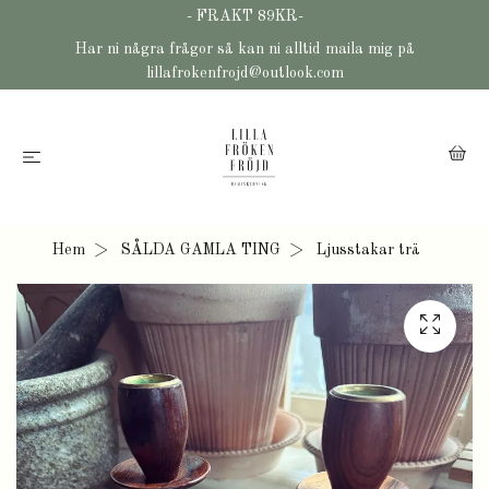
- FRAKT 89KR-
Har ni några frågor så kan ni alltid maila mig på
lillafrokenfrojd@outlook.com
Hem
SÅLDA GAMLA TING
Ljusstakar trä