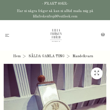
- FRAKT 89KR-
Har ni några frågor så kan ni alltid maila mig på
lillafrokenfrojd@outlook.com
Hem
SÅLDA GAMLA TING
Mandelkvarn