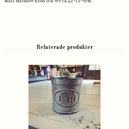
Mått inklusive kloss och vev ca 23*13*6cm.