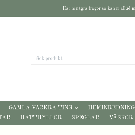
Har ni några frågor så kan ni alltid 
GAMLA VACKRA TING
HEMINREDNING
TAR
HATTHYLLOR
SPEGLAR
VÄSKOR