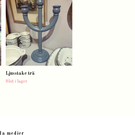
Kanna och kopp barnserie
Jänta å ja Rörstrand
Slut i lager
Ljusstake trä
Slut i lager
la medier