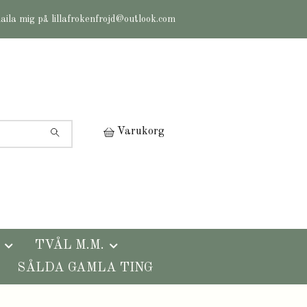
maila mig på
lillafrokenfrojd@outlook.com
Varukorg
TVÅL M.M.
SÅLDA GAMLA TING