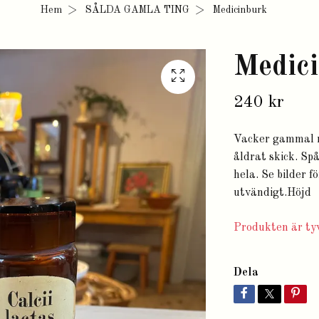
Hem
SÅLDA GAMLA TING
Medicinburk
Medic
240 kr
Vacker gammal m
åldrat skick. Sp
hela. Se bilder f
utvändigt.Höjd
Produkten är tyv
Dela