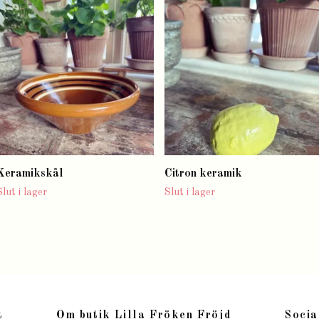
Keramikskål
Citron keramik
Slut i lager
Slut i lager
t
Om butik Lilla Fröken Fröjd
Socia