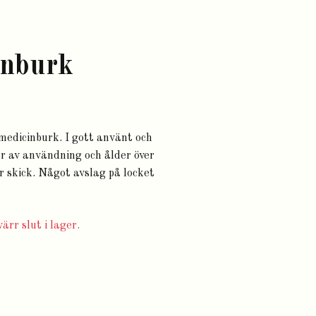
inburk
edicinburk. I gott använt och
år av användning och ålder över
ör skick. Något avslag på locket
ärr slut i lager.