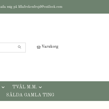
maila mig på
lillafrokenfrojd@outlook.com
Varukorg
TVÅL M.M.
SÅLDA GAMLA TING