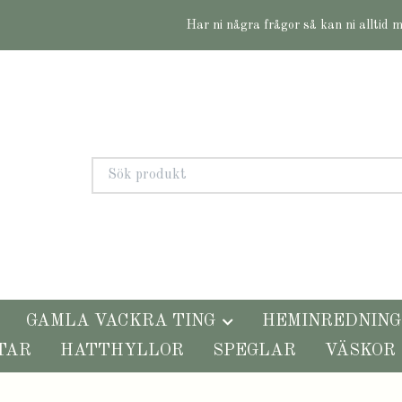
Har ni några frågor så kan ni alltid 
GAMLA VACKRA TING
HEMINREDNING
TAR
HATTHYLLOR
SPEGLAR
VÄSKOR