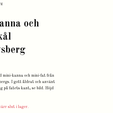
rg
anna och
kål
vsberg
ed mini-kanna och mini-fat från
ergs. I gott åldrat och använt
ag på fatets kant, se bild. Höjd
ärr slut i lager.