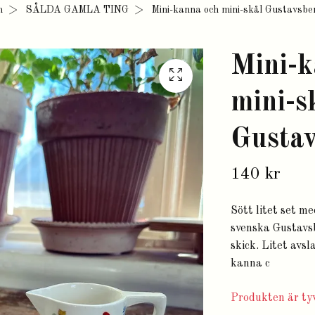
m
SÅLDA GAMLA TING
Mini-kanna och mini-skål Gustavsbe
Mini-k
mini-s
Gusta
140 kr
Sött litet set m
svenska Gustavsb
skick. Litet avsl
kanna c
Produkten är tyv