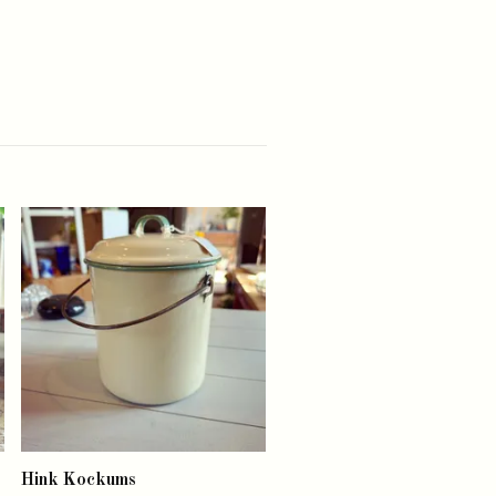
Skål
Slut i lager
Hink Kockums