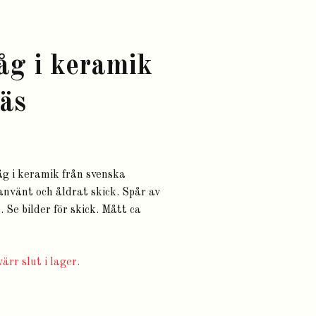
åg i keramik
äs
råg i keramik från svenska
använt och åldrat skick. Spår av
 Se bilder för skick. Mått ca
ärr slut i lager.