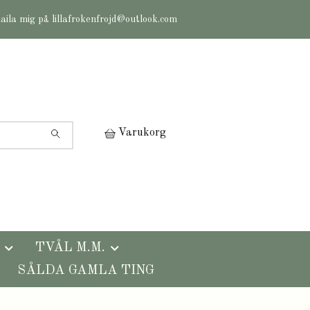
maila mig på
lillafrokenfrojd@outlook.com
Varukorg
TVÅL M.M.
SÅLDA GAMLA TING