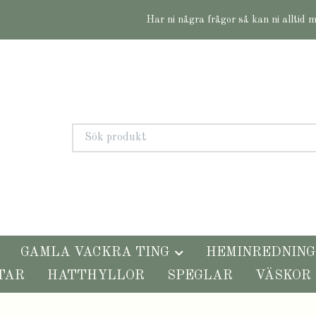
Har ni några frågor så kan ni alltid 
GAMLA VACKRA TING
HEMINREDNING
TAR
HATTHYLLOR
SPEGLAR
VÄSKOR