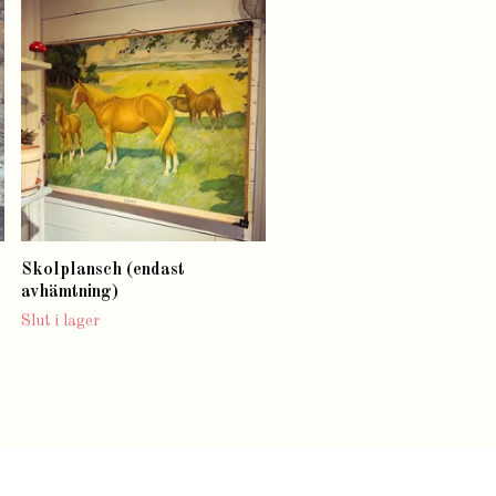
Krasse i vas Jenny Nyströ
Slut i lager
Skolplansch (endast
avhämtning)
Slut i lager