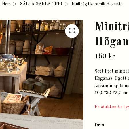
Hem
SÅLDA GAMLA TING
Minitråg i keramik Höganäs
Minitr
Högan
150 kr
Sött litet minit
Höganäs. I gott 
användning finns.
10,5*3,5*2,5cm.
Produkten är tyv
Dela