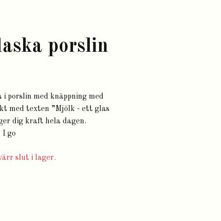
laska porslin
a i porslin med knäppning med
rkt med texten ”Mjölk - ett glas
er dig kraft hela dagen.
 I go
ärr slut i lager.