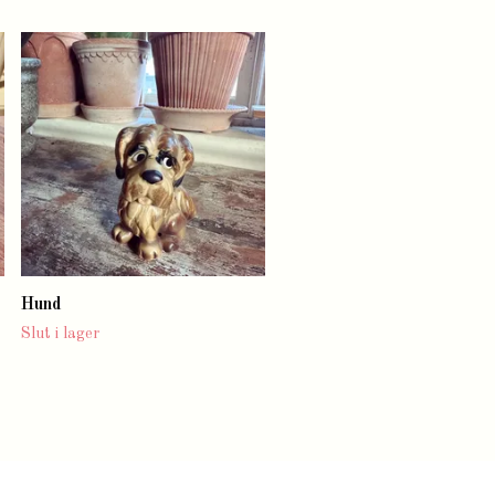
Skärbräda Rörstrand
Marianne Westman
Slut i lager
Hund
Slut i lager