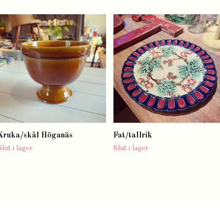
Kruka/skål Höganäs
Fat/tallrik
Slut i lager
Slut i lager