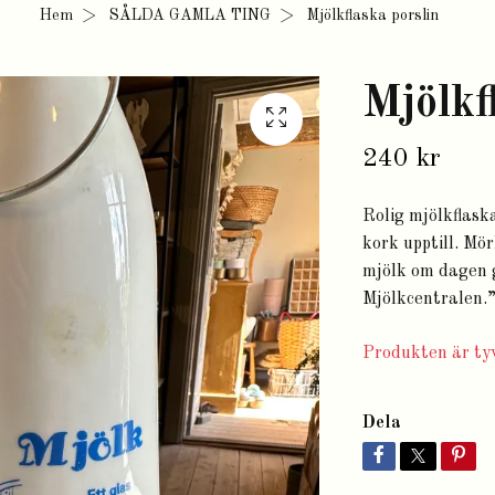
Hem
SÅLDA GAMLA TING
Mjölkflaska porslin
Mjölkf
240 kr
Rolig mjölkflask
kork upptill. Mö
mjölk om dagen g
Mjölkcentralen.”
Produkten är tyv
Dela