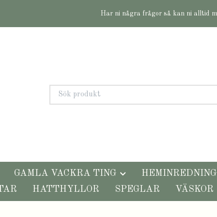
Har ni några frågor så kan ni alltid 
GAMLA VACKRA TING
HEMINREDNING
TAR
HATTHYLLOR
SPEGLAR
VÄSKOR