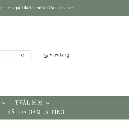
maila mig på
lillafrokenfrojd@outlook.com
Varukorg
TVÅL M.M.
SÅLDA GAMLA TING