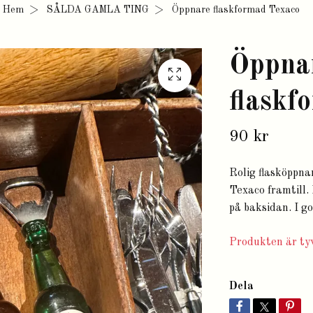
Hem
SÅLDA GAMLA TING
Öppnare flaskformad Texaco
Öppna
flaskf
90 kr
Rolig flasköppnar
Texaco framtill.
på baksidan. I g
Produkten är tyv
Dela