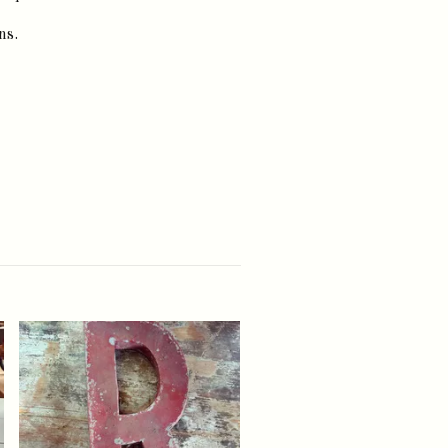
ns.
Salt- och pepparset
Slut i lager