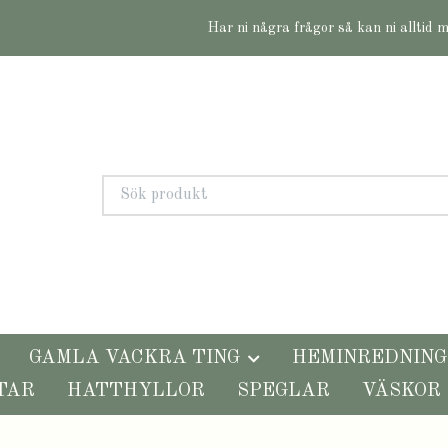
Har ni några frågor så kan ni alltid 
GAMLA VACKRA TING
HEMINREDNING
TAR
HATTHYLLOR
SPEGLAR
VÄSKOR