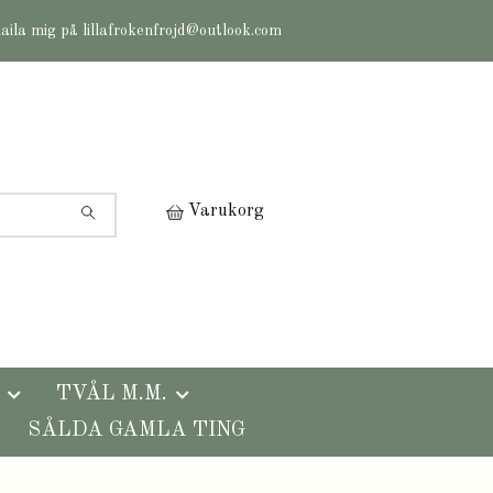
maila mig på
lillafrokenfrojd@outlook.com
Varukorg
TVÅL M.M.
SÅLDA GAMLA TING