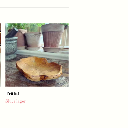
Ljusstake ängel
Slut i lager
Träfat
Slut i lager