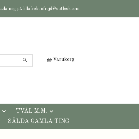
maila mig på
lillafrokenfrojd@outlook.com
Varukorg
TVÅL M.M.
SÅLDA GAMLA TING