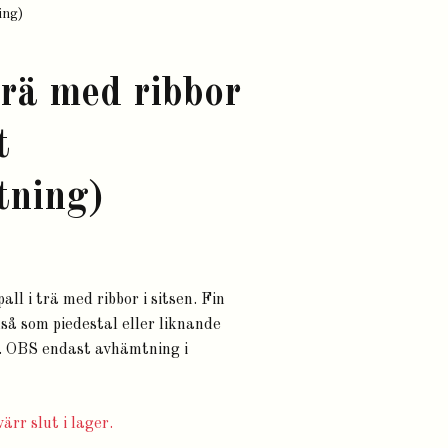
ing)
 trä med ribbor
t
tning)
l i trä med ribbor i sitsen. Fin
så som piedestal eller liknande
å. OBS endast avhämtning i
ärr slut i lager.