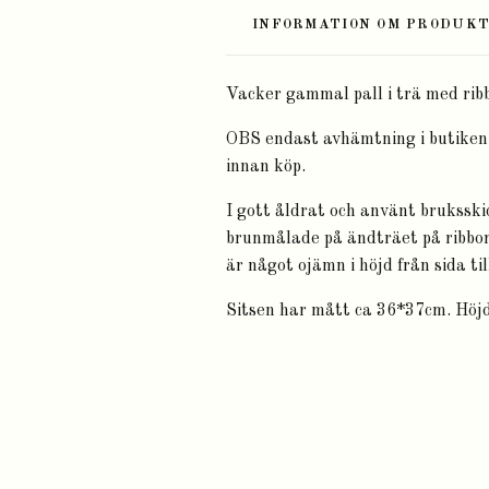
INFORMATION OM PRODUK
Vacker gammal pall i trä med ribb
OBS endast avhämtning i butiken.
innan köp.
I gott åldrat och använt bruksski
brunmålade på ändträet på ribborn
är något ojämn i höjd från sida ti
Sitsen har mått ca 36*37cm. Höjd 