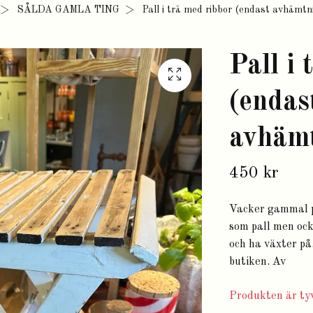
SÅLDA GAMLA TING
Pall i trä med ribbor (endast avhämtn
Pall i
(endas
avhäm
450 kr
Vacker gammal pal
som pall men ock
och ha växter p
butiken. Av
Produkten är tyv