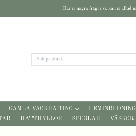
Har ni några frågor så kan ni alltid 
GAMLA VACKRA TING
HEMINREDNING
TAR
HATTHYLLOR
SPEGLAR
VÄSKOR