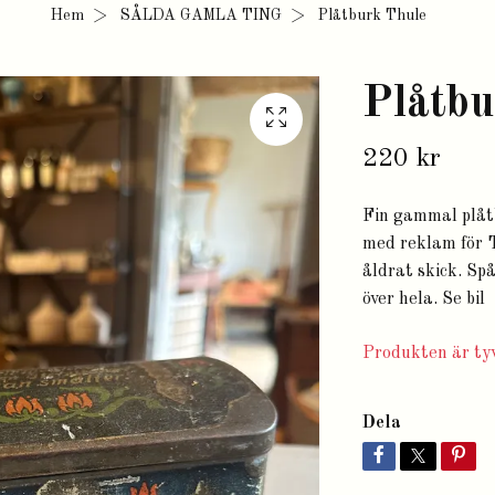
Hem
SÅLDA GAMLA TING
Plåtburk Thule
Plåtbu
220 kr
Fin gammal plåtb
med reklam för T
åldrat skick. Sp
över hela. Se bil
Produkten är tyv
Dela