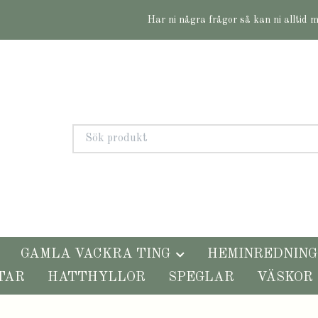
Har ni några frågor så kan ni alltid 
GAMLA VACKRA TING
HEMINREDNING
TAR
HATTHYLLOR
SPEGLAR
VÄSKOR