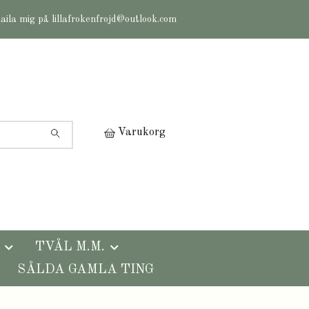
maila mig på
lillafrokenfrojd@outlook.com
Varukorg
TVÅL M.M.
SÅLDA GAMLA TING