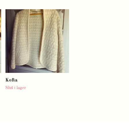
Hatthylla metall (endast
avhämtning/speciell frakt)
Slut i lager
Kofta
Slut i lager