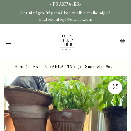
- FRAKT 89KR-
Har ni några frågor så kan ni alltid maila mig på
lillafrokenfrojd@outlook.com
Hem
SÅLDA GAMLA TING
Snapsglas 6st