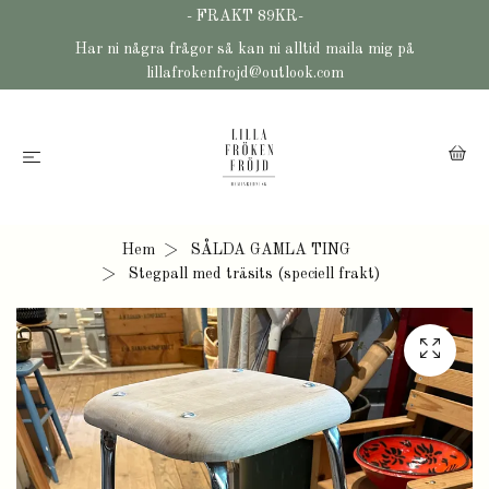
- FRAKT 89KR-
Har ni några frågor så kan ni alltid maila mig på
lillafrokenfrojd@outlook.com
Hem
SÅLDA GAMLA TING
Stegpall med träsits (speciell frakt)