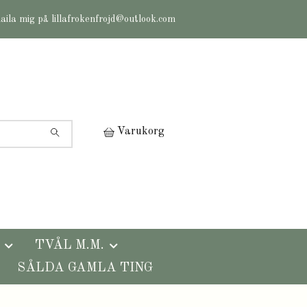
maila mig på
lillafrokenfrojd@outlook.com
Varukorg
TVÅL M.M.
SÅLDA GAMLA TING