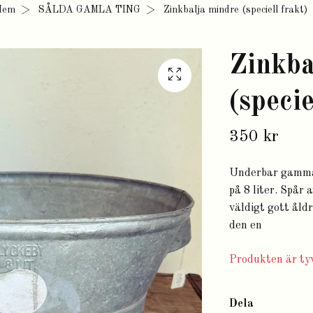
Hem
SÅLDA GAMLA TING
Zinkbalja mindre (speciell frakt)
Zinkba
(specie
350 kr
Underbar gammal
på 8 liter. Spår 
väldigt gott åld
den en
Produkten är tyv
Dela