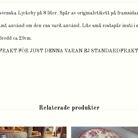
venska Lyckeby på 8 liter. Spår av originaletikett på framsida
amt använd om den ens varit använd. Lite små rostspår inuti i s
Bredd ca 29cm.
 FRAKT FÖR JUST DENNA VARAN EJ STANDARDFRAKT.