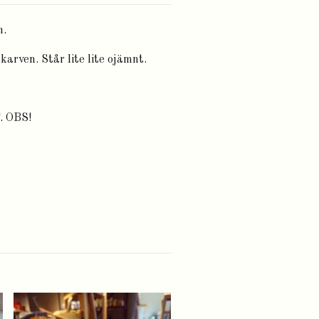
n.
karven. Står lite lite ojämnt.
 OBS!
Plåtbricka