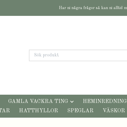
Har ni några frågor så kan ni alltid 
GAMLA VACKRA TING
HEMINREDNING
TAR
HATTHYLLOR
SPEGLAR
VÄSKOR