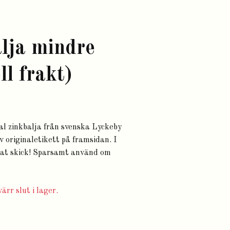
lja mindre
ll frakt)
 zinkbalja från svenska Lyckeby
av originaletikett på framsidan. I
rat skick! Sparsamt använd om
ärr slut i lager.