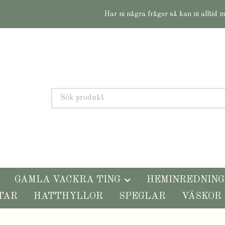
Har ni några frågor så kan ni alltid 
GAMLA VACKRA TING
HEMINREDNING
TAR
HATTHYLLOR
SPEGLAR
VÄSKOR