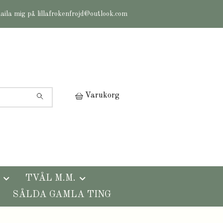
maila mig på
lillafrokenfrojd@outlook.com
Varukorg
TVÅL M.M.
SÅLDA GAMLA TING