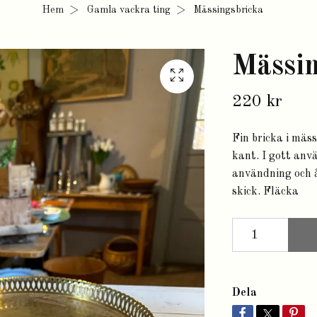
Hem
Gamla vackra ting
Mässingsbricka
Mässin
220 kr
Fin bricka i mäs
kant. I gott anv
användning och ål
skick. Fläcka
Dela