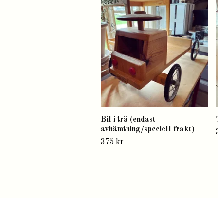
Bil i trä (endast
avhämtning/speciell frakt)
375 kr