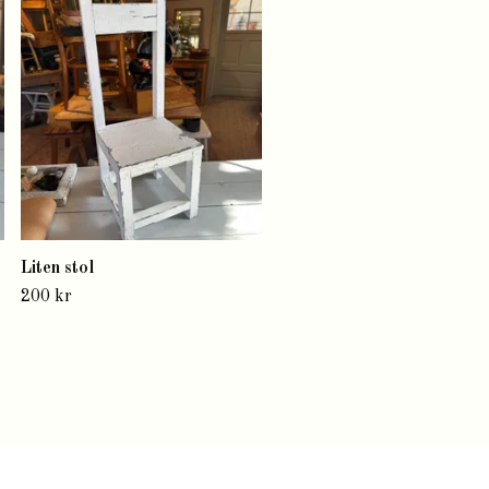
Litet fat
250 kr
Liten stol
200 kr