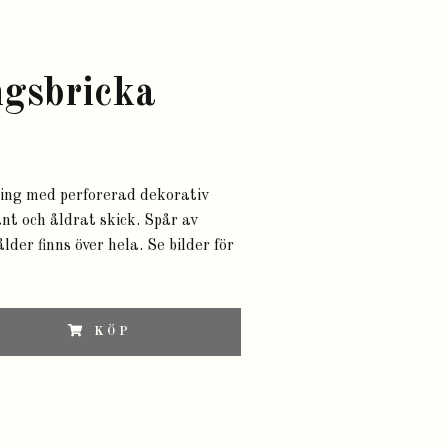
gsbricka
sing med perforerad dekorativ
änt och åldrat skick. Spår av
der finns över hela. Se bilder för
KÖP