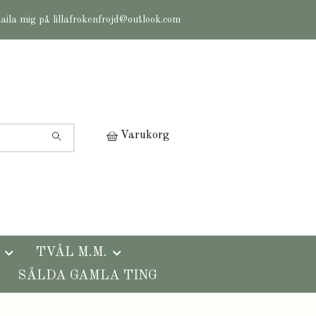
maila mig på
lillafrokenfrojd@outlook.com
Varukorg
TVÅL M.M.
SÅLDA GAMLA TING