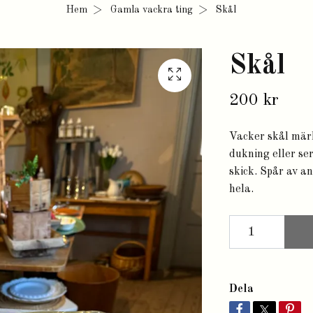
Hem
Gamla vackra ting
Skål
Skål
200 kr
Vacker skål märkt
dukning eller se
skick. Spår av a
hela.
Dela