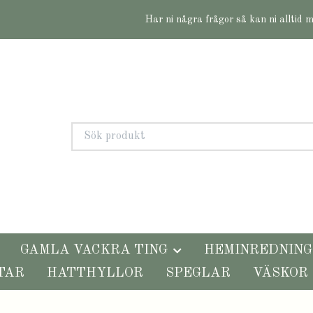
Har ni några frågor så kan ni alltid 
GAMLA VACKRA TING
HEMINREDNING
TAR
HATTHYLLOR
SPEGLAR
VÄSKOR